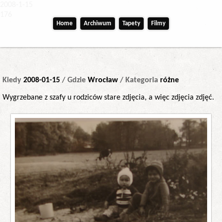
2008-1-15
176
Home
Archiwum
Tapety
Filmy
Kiedy
2008-01-15
/ Gdzie
Wrocław
/ Kategoria
różne
Wygrzebane z szafy u rodziców stare zdjęcia, a więc zdjęcia zdjęć.