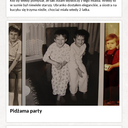
Kto by wtedy pomyślał, że taki Adam wyskoczy z tego miasta. Wtedy to
w sumie był niewiele starszy. Ubranko dostałem eleganckie, a siostra na
kucyku się trzyma nieźle, chociaż miała wtedy 2 latka.
Pidżama party