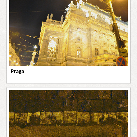
Praga