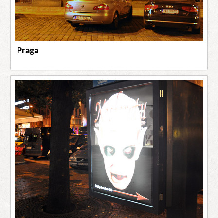
Praga