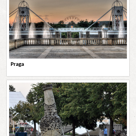
Praga