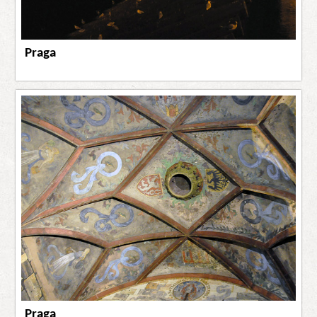
Praga
Praga