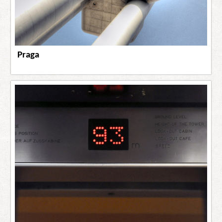
Praga