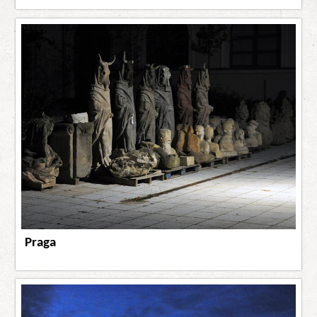
Praga