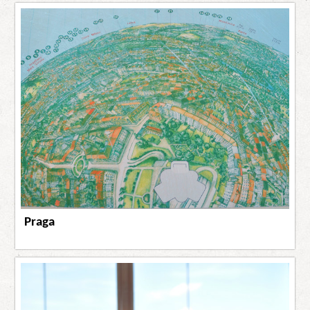
Praga