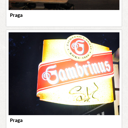
Praga
Praga