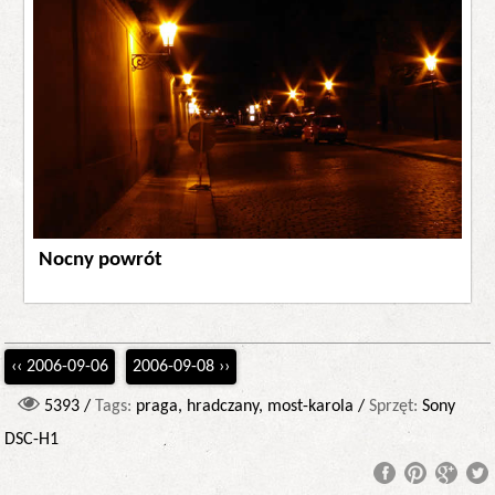
Nocny powrót
‹‹ 2006-09-06
2006-09-08 ››
5393 /
Tags:
praga, hradczany, most-karola /
Sprzęt:
Sony
DSC-H1