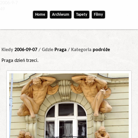
2006-9-7
49
Home
Archiwum
Tapety
Filmy
Kiedy
2006-09-07
/ Gdzie
Praga
/ Kategoria
podróże
Praga dzień trzeci.