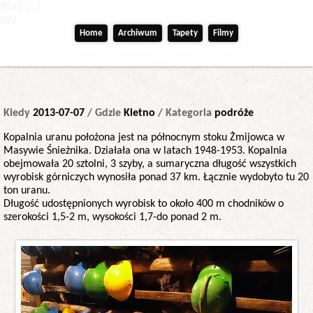
2013-7-7
527
Home
Archiwum
Tapety
Filmy
Kiedy
2013-07-07
/ Gdzie
Kletno
/ Kategoria
podróże
Kopalnia uranu położona jest na północnym stoku Żmijowca w
Masywie Śnieżnika. Działała ona w latach 1948-1953. Kopalnia
obejmowała 20 sztolni, 3 szyby, a sumaryczna długość wszystkich
wyrobisk górniczych wynosiła ponad 37 km. Łącznie wydobyto tu 20
ton uranu.
Długość udostępnionych wyrobisk to około 400 m chodników o
szerokości 1,5-2 m, wysokości 1,7-do ponad 2 m.