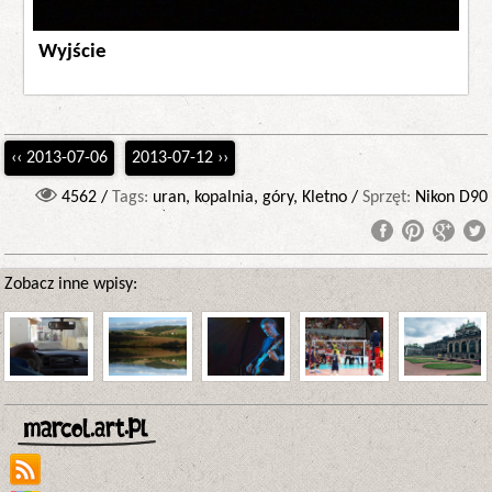
Wyjście
‹‹ 2013-07-06
2013-07-12 ››
4562 /
Tags:
uran, kopalnia, góry, Kletno /
Sprzęt:
Nikon D90
Zobacz inne wpisy: