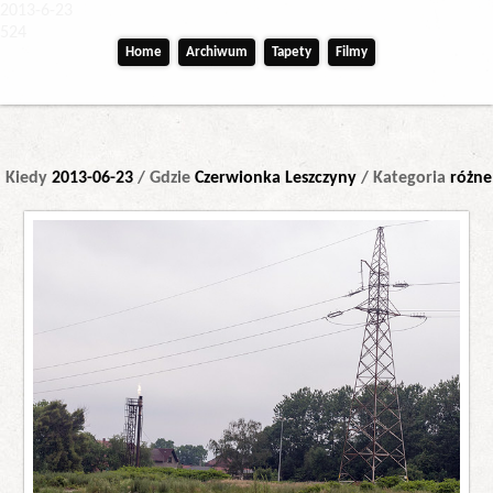
2013-6-23
524
Home
Archiwum
Tapety
Filmy
Kiedy
2013-06-23
/ Gdzie
Czerwionka Leszczyny
/ Kategoria
różne