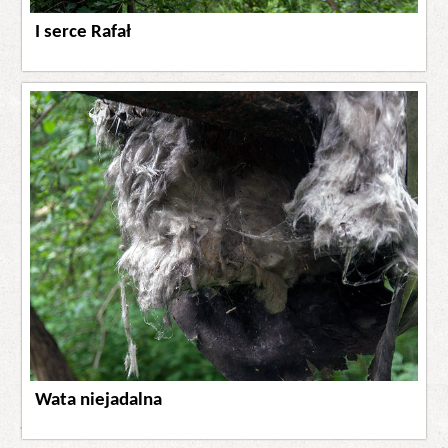
I serce Rafał
Wata niejadalna