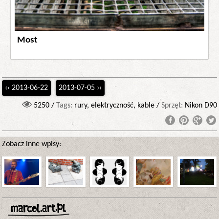
Most
‹‹ 2013-06-22
2013-07-05 ››
5250 /
Tags:
rury, elektryczność, kable /
Sprzęt:
Nikon D90
Zobacz inne wpisy: