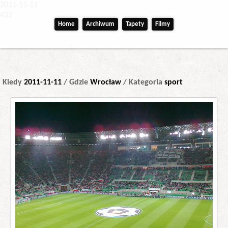
2011-11-11
432
Home
Archiwum
Tapety
Filmy
Kiedy
2011-11-11
/ Gdzie
Wrocław
/ Kategoria
sport