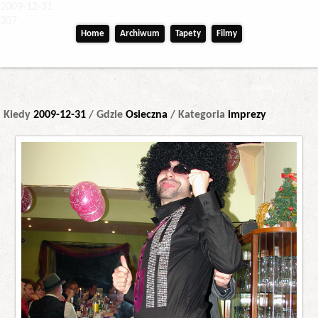
2009-12-31
307
Home
Archiwum
Tapety
Filmy
Kiedy
2009-12-31
/ Gdzie
Osieczna
/ Kategoria
imprezy