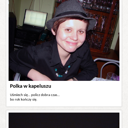
Polka w kapeluszu
Uśmiech się... policz dobra czas...
bo rok kończy się.