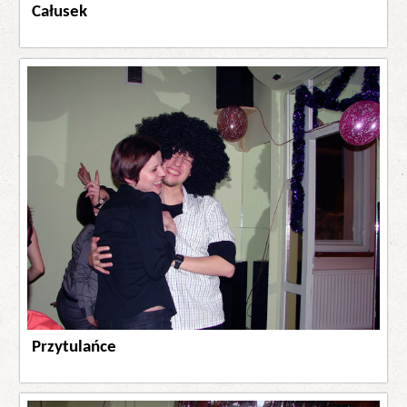
Całusek
Przytulańce