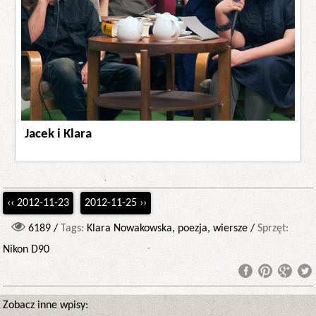
Jacek i Klara
‹‹ 2012-11-23
2012-11-25 ››
6189 /
Tags:
Klara Nowakowska, poezja, wiersze /
Sprzęt:
Nikon D90
Zobacz inne wpisy: