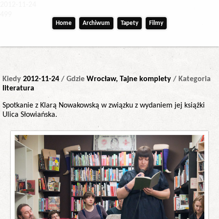
2012-11-24
499
Home
Archiwum
Tapety
Filmy
Kiedy
2012-11-24
/ Gdzie
Wrocław, Tajne komplety
/ Kategoria
literatura
Spotkanie z Klarą Nowakowską w związku z wydaniem jej książki
Ulica Słowiańska.