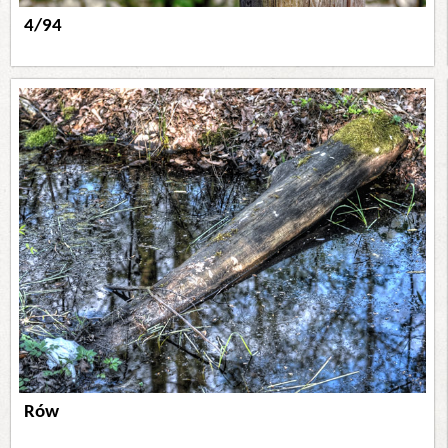
4/94
Rów