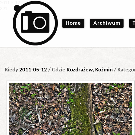
2011-5-12
391
Home
Archiwum
Kiedy
2011-05-12
/ Gdzie
Rozdrażew, Koźmin
/ Katego