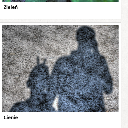
Zieleń
Cienie