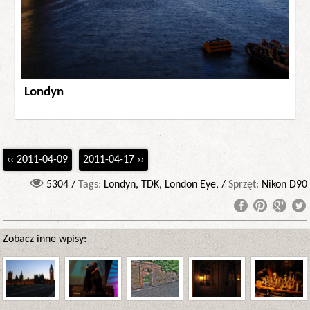
Londyn
‹‹ 2011-04-09
2011-04-17 ››
5304 /
Tags:
Londyn, TDK, London Eye, /
Sprzęt:
Nikon D90
Zobacz inne wpisy: