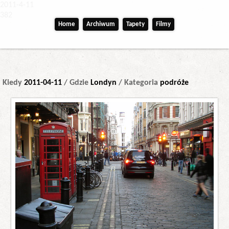
2011-4-11
382
Home
Archiwum
Tapety
Filmy
Kiedy
2011-04-11
/ Gdzie
Londyn
/ Kategoria
podróże